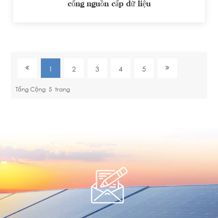
cổng nguồn cấp dữ liệu
1
2
3
4
5
Tổng Cộng
5
Trang