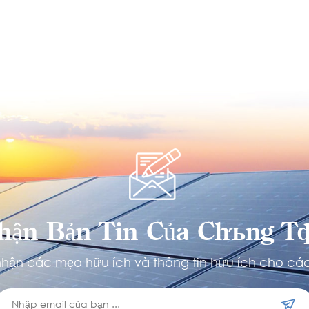
hận Bản Tin Của Chúng Tô
hận các mẹo hữu ích và thông tin hữu ích cho các