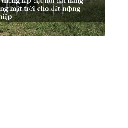
 thống lắp đặt nối đất năng
ợng mặt trời cho đất nông
dụng 
hiệp
giữa 
năng 
nông 
sinh 