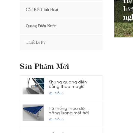
Hệ
lư
Gắn Kết Linh Hoạt
ng
Quang Điện Nước
Thiết Bị Pv
Sản Phẩm Mới
Khung quang điện
bằng thép magiê
nhôm kẽm
XEM THÊM
Hệ thống theo dõi
năng lượng mặt trời
trục đơn hàng
XEM THÊM