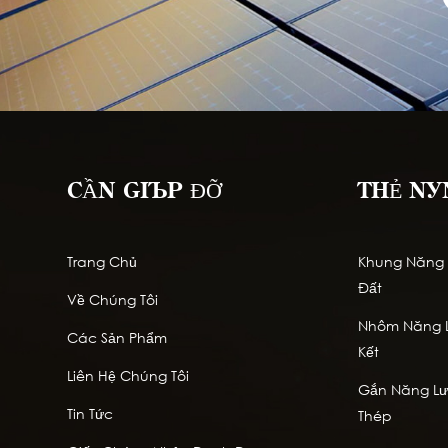
CẦN GIÚP ĐỠ
THẺ NÓ
Trang Chủ
Khung Năng L
Đất
Về Chúng Tôi
Nhôm Năng L
Các Sản Phẩm
Kết
Liên Hệ Chúng Tôi
Gắn Năng Lượ
Tin Tức
Thép