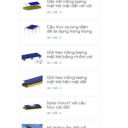
Gắn kết năng lượng
mặt trời mặt đất với cột
đơn
XEM THÊM
Cấu trúc quang điện
để sử dụng trong trang
trại nông nghiệp
XEM THÊM
Giá treo năng lượng
mặt trời bằng nhôm với
nền bê tông
XEM THÊM
Giá treo năng lượng
mặt trời trên mặt đất
bằng nhôm với nền vít
XEM THÊM
nối đất
Solar Mount với cấu
trúc cột đôi
XEM THÊM
Hệ thống lắp đặt nối