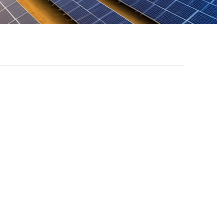
thống lắp đặt nối đất
ng lượng mặt trời cho
t nông nghiệp
nghiệp quang điện là một hình thức sử