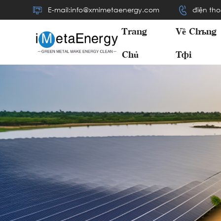
E-mail:info@xmimetaenergy.com
điện tho
Trang
Về Chúng
Chủ
Tôi