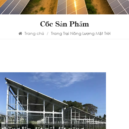
Các Sản Phẩm
Trang chủ
/
Trang Trại Năng Lượng Mặt Trời
Hệ 
nă
đấ
Nông 