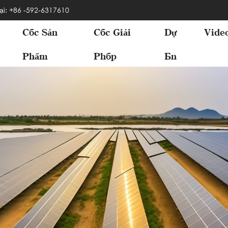
ại: +86 -592-6317610
Các Sản
Các Giải
Dự
Vide
Phẩm
Pháp
Án