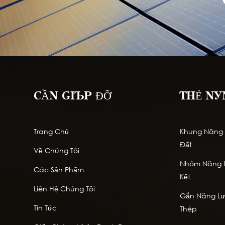
CẦN GIÚP ĐỠ
THẺ NÓ
Trang Chủ
Khung Năng L
Đất
Về Chúng Tôi
Nhôm Năng L
Các Sản Phẩm
Kết
Liên Hệ Chúng Tôi
Gắn Năng Lượ
Tin Tức
Thép