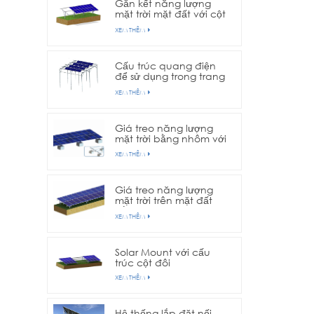
Gắn kết năng lượng
mặt trời mặt đất với cột
đơn
XEM THÊM
Cấu trúc quang điện
để sử dụng trong trang
trại nông nghiệp
XEM THÊM
Giá treo năng lượng
mặt trời bằng nhôm với
nền bê tông
XEM THÊM
Giá treo năng lượng
mặt trời trên mặt đất
bằng nhôm với nền vít
XEM THÊM
nối đất
Solar Mount với cấu
trúc cột đôi
XEM THÊM
Hệ thống lắp đặt nối