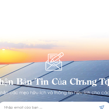
hận Bản Tin Của Chúng Tô
hận các mẹo hữu ích và thông tin hữu ích cho các