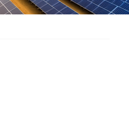
 thống theo dõi năng
ng mặt trời trục đơn
ng
theo dõi một trục tiết kiệm chi phí hơn, là