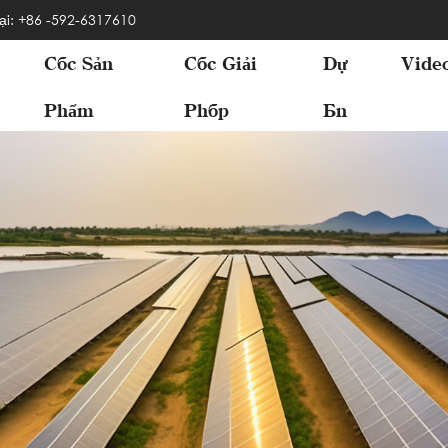
ại: +86 -592-6317610
Các Sản
Các Giải
Dự
Vide
Phẩm
Pháp
Án