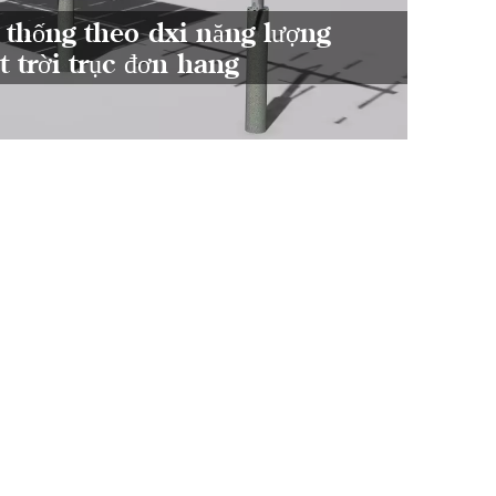
 thống theo dõi năng lượng
khung
t trời trục đơn hàng
nhất,
10%, b
chươn