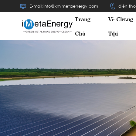
E-mail:info@xmimetaenergy.com
điện tho
Trang
Về Chúng
Chủ
Tôi