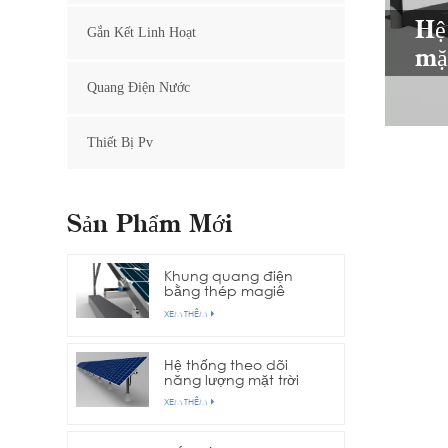
Hệ
Gắn Kết Linh Hoạt
mặ
Quang Điện Nước
Thiết Bị Pv
Sản Phẩm Mới
Khung quang điện
bằng thép magiê
nhôm kẽm
XEM THÊM
Hệ thống theo dõi
năng lượng mặt trời
trục đơn hàng
XEM THÊM