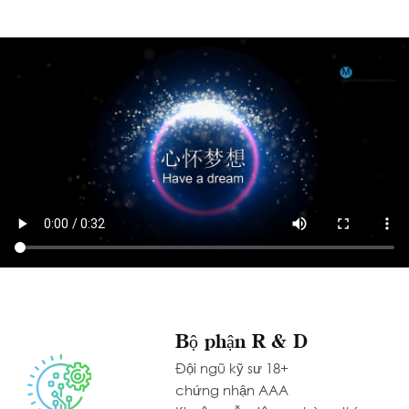
Bộ phận R & D
Đội ngũ kỹ sư 18+
chứng nhận AAA