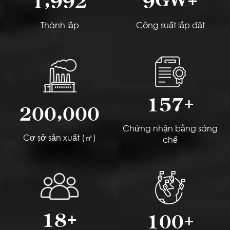
1
9
9
2
9
Thành lập
Công suất lắp đặt
+
1
5
7
,
2
0
0
0
0
0
Chứng nhận bằng sáng
Cơ sở sản xuất (㎡)
chế
+
+
1
8
1
0
0