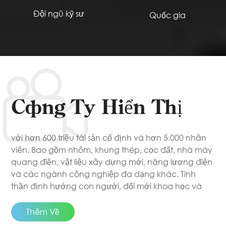
Đội ngũ kỹ sư
Quốc gia
Công Ty Hiển Thị
với hơn 600 triệu tài sản cố định và hơn 5.000 nhân
viên. Bao gồm nhôm, khung thép, cọc đất, nhà máy
quang điện, vật liệu xây dựng mới, năng lượng điện
và các ngành công nghiệp đa dạng khác. Tinh
thần định hướng con người, đổi mới khoa học và
công nghệ, theo đuổi sự xuất sắc vì mục đích của
doanh nghiệp.
Thêm Về