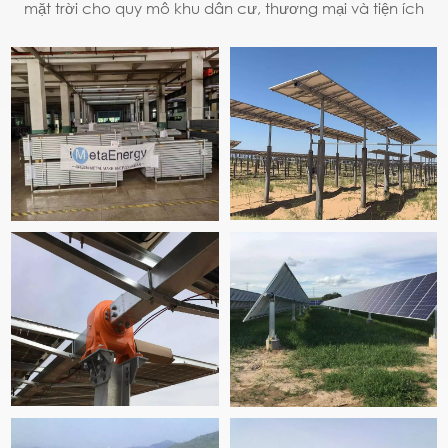
mặt trời cho quy mô khu dân cư, thương mại và tiện ích
trên toàn thế giới.
ĐỌC THÊM
ĐỌC THÊM
ĐỌC THÊM
ĐỌC THÊM