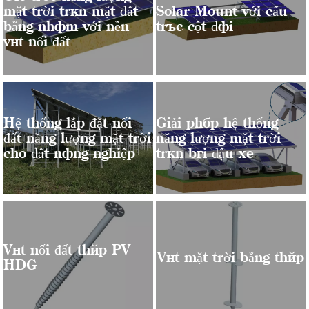
mặt trời trên mặt đất
Solar Mount với cấu
bằng nhôm với nền
trúc cột đôi
vít nối đất
Hệ thống lắp đặt nối
Giải pháp hệ thống
đất năng lượng mặt trời
năng lượng mặt trời
cho đất nông nghiệp
trên bãi đậu xe
Vít nối đất thép PV
Vít mặt trời bằng thép
HDG