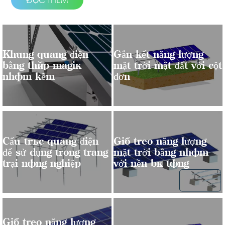
Khung quang điện
Gắn kết năng lượng
bằng thép magiê
mặt trời mặt đất với cột
nhôm kẽm
đơn
Cấu trúc quang điện
Giá treo năng lượng
để sử dụng trong trang
mặt trời bằng nhôm
trại nông nghiệp
với nền bê tông
Giá treo năng lượng