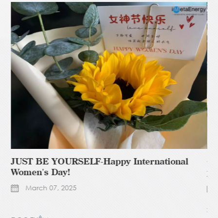
JUST BE YOURSELF-Happy International
Go
Women's Day!
pa
March 07, 2025
l;
ĐỌ
f