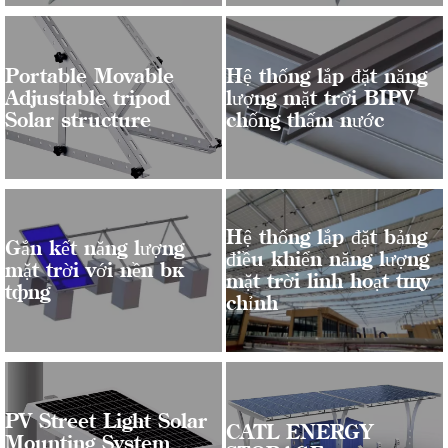
Portable Movable
Hệ thống lắp đặt năng
Adjustable tripod
lượng mặt trời BIPV
Solar structure
chống thấm nước
Hệ thống lắp đặt bảng
Gắn kết năng lượng
điều khiển năng lượng
mặt trời với nền bê
mặt trời linh hoạt tùy
tông
chỉnh
PV Street Light Solar
CATL ENERGY
Mounting System