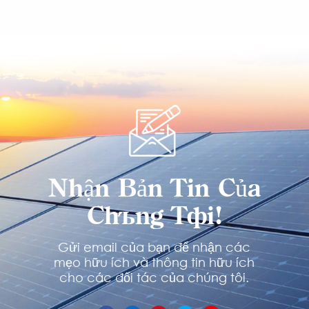
TÌM HIỂU
TÌM HIỂU
THÊM
THÊM
Nhận Bản Tin Của
Chúng Tôi!
Gửi email của bạn để nhận các
mẹo hữu ích và thông tin hữu ích
cho các đối tác của chúng tôi.