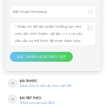
XÁC NHẬN NGAY BÂY GIỜ
BÀI TRƯỚC
Solar Mount với cấu trúc cột đôi
BÀI TIẾP THEO
TESLA powerwall OEM