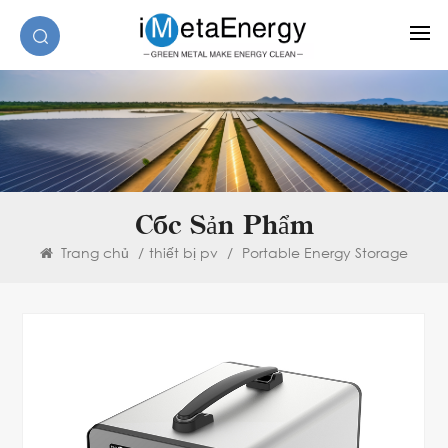
Các Sản Phẩm
Trang chủ
/
thiết bị pv
/
Portable Energy Storage