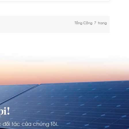
Tổng Cộng
7
Trang
i!
 đối tác của chúng tôi.