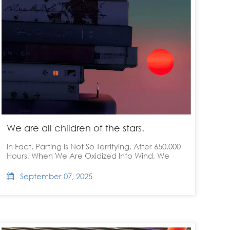
We are all children of the stars.
In Fact, Parting Is Not So Terrifying. After 650,000
Hours, When We Are Oxidized Into Wind, We
Can Become Two Adiacent Bubbles On The
Same Glass Of Beer, Or Two Clinging Dust
September 07, 2025
Particles Under The Same Street Lamp. The
Atoms In The Universe Will Not Annihilate, And
We, Too, Will Eventually Be Together...