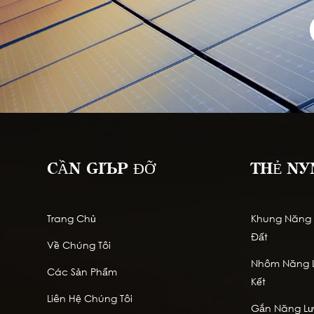
CẦN GIÚP ĐỠ
THẺ NÓ
Trang Chủ
Khung Năng L
Đất
Về Chúng Tôi
Nhôm Năng L
Các Sản Phẩm
Kết
Liên Hệ Chúng Tôi
Gắn Năng Lượ