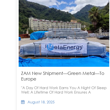
ZAM New Shipment—Green Metal—To
Europe
"A Day Of Hard Work Earns You A Night Of Sleep
Well; A Lifetime Of Hard Work Ensures A
Peaceful Sleep Of Happiness." ——This Is A
Saying From Leonardo Da Vinci's Notes.
August 18, 2025