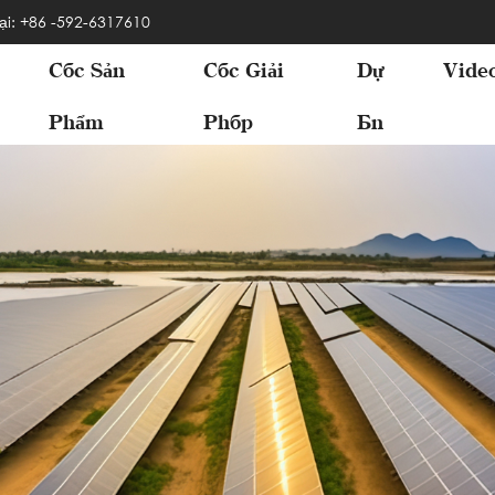
ại: +86 -592-6317610
Các Sản
Các Giải
Dự
Vide
Phẩm
Pháp
Án