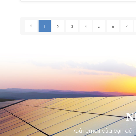
1
2
3
4
5
6
7
N
Gửi email của bạn để n