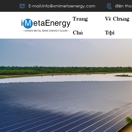
E-mail:info@xmimetaenergy.com
điện tho
Trang
Về Chúng
Chủ
Tôi