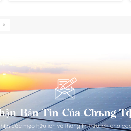
hận Bản Tin Của Chúng Tô
hận các mẹo hữu ích và thông tin hữu ích cho các