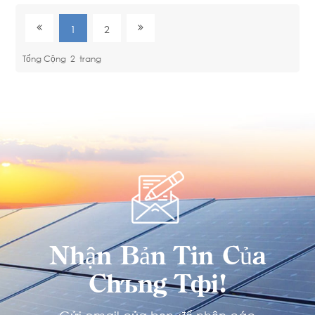
1
2
Tổng Cộng
2
Trang
Nhận Bản Tin Của
Chúng Tôi!