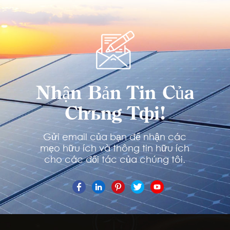
Nhận Bản Tin Của
Chúng Tôi!
Gửi email của bạn để nhận các
mẹo hữu ích và thông tin hữu ích
cho các đối tác của chúng tôi.