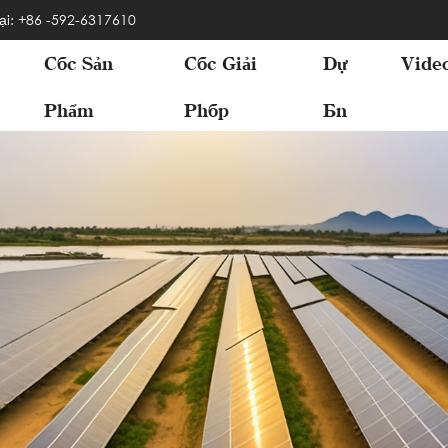
ại: +86 -592-6317610
Các Sản
Các Giải
Dự
Vide
Phẩm
Pháp
Án