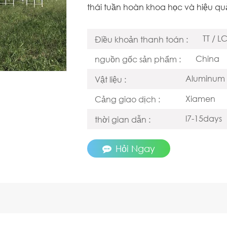
thái tuần hoàn khoa học và hiệu qu
TT / L
Điều khoản thanh toán :
China
nguồn gốc sản phẩm :
Aluminum 
Vật liệu :
Xiamen
Cảng giao dịch :
l7-15days
thời gian dẫn :
Hỏi Ngay