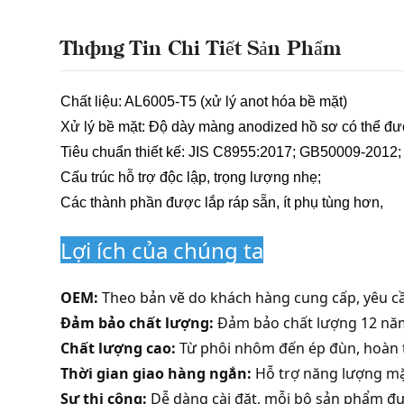
Thông Tin Chi Tiết Sản Phẩm
Chất liệu: AL6005-T5 (xử lý anot hóa bề mặt)
Xử lý bề mặt: Độ dày màng anodized hồ sơ có thể đư
Tiêu chuẩn thiết kế:
JIS C8955:2017;
GB50009-2012
Cấu trúc hỗ trợ độc lập, trọng lượng nhẹ;
Các thành phần được lắp ráp sẵn, ít phụ tùng hơn,
Lợi ích của chúng ta
OEM:
Theo bản vẽ do khách hàng cung cấp, yêu c
Đảm bảo chất lượng:
Đảm bảo chất lượng 12 nă
Chất lượng cao:
Từ phôi nhôm đến ép đùn, hoàn t
Thời gian giao hàng ngắn:
Hỗ trợ năng lượng mặ
Sự thi công:
Dễ dàng cài đặt, mỗi bộ sản phẩm đư