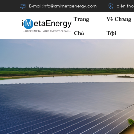
E-mail:info@xmimetaenergy.com
điện tho
Trang
Về Chúng
Chủ
Tôi