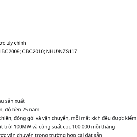
ợc tùy chỉnh
;
IBC2009;
CBC2010;
NHƯ/NZS117
ầu sản xuất
m, độ bền 25 năm
hiện, đóng gói và vận chuyển, mỗi mắt xích đều được kiểm
t trời 100MW và công suất cọc 100.000 mỗi tháng
ợc vận chuyển trong trường hợp cài đặt sẵn