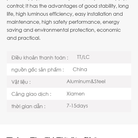
control; It has the advantages of good stability, long
life, high luminous efficiency, easy installation and
maintenance, high safety performance, energy
saving and environmental protection, economic
and practical.
TT/LC
Điều khoản thanh toán :
China
nguồn gốc sản phẩm :
Aluminum&Steel
Vật liệu :
Xiamen
Cảng giao dịch :
7-15days
thời gian dẫn :