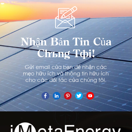
TÌM HIỂU
TÌM HIỂU
THÊM
THÊM
Nhận Bản Tin Của
Chúng Tôi!
Gửi email của bạn để nhận các
mẹo hữu ích và thông tin hữu ích
cho các đối tác của chúng tôi.