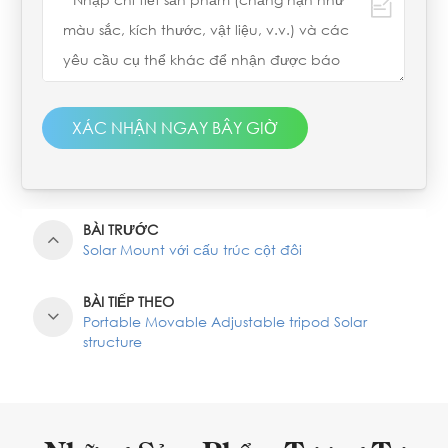
XÁC NHẬN NGAY BÂY GIỜ
BÀI TRƯỚC
Solar Mount với cấu trúc cột đôi
BÀI TIẾP THEO
Portable Movable Adjustable tripod Solar
structure