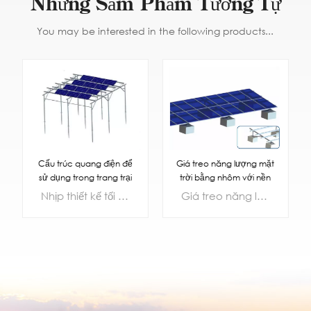
Những Sảm Phẩm Tương Tự
You may be interested in the following products...
Giá treo năng lượng mặt
Cấu trúc quang điện để
trời bằng nhôm với nền
sử dụng trong trang trại
bê tông
nông nghiệp
Giá treo năng lượng mặt trời bằng nhôm với nền bê tông
Nhịp thiết kế tối đa có thể đạt tới 6m, dễ dàng vận hành máy móc nông nghiệp lớn. Theo điều kiện địa lý của trang trại, sơ đồ bố trí có thể linh hoạt đối phó với các điều kiện truyền ánh sáng của các loại cây trồng khác nhau, có thể đáp ứng nhu cầu chiếu xạ mặt trời của cây trồng và không ảnh hưởng đến việc phát điện của nhà máy điện trên tiền đề đảm bảo năng suất của cây trồng.