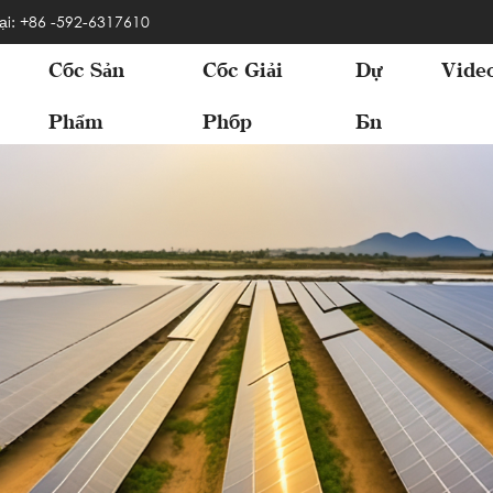
ại: +86 -592-6317610
Các Sản
Các Giải
Dự
Vide
Phẩm
Pháp
Án