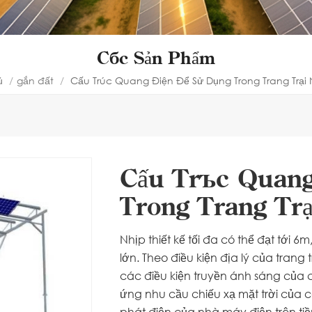
Các Sản Phẩm
ủ
/
gắn đất
/
Cấu Trúc Quang Điện Để Sử Dụng Trong Trang Trại
Cấu Trúc Quang
Trong Trang Tr
Nhịp thiết kế tối đa có thể đạt tớ
lớn. Theo điều kiện địa lý của trang tr
các điều kiện truyền ánh sáng của 
ứng nhu cầu chiếu xạ mặt trời của 
phát điện của nhà máy điện trên ti