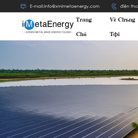
E-mail:info@xmimetaenergy.com
điện tho
Trang
Về Chúng
Chủ
Tôi