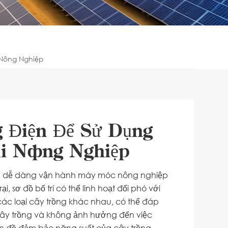
 Nông Nghiệp
 Điện Để Sử Dụng
ại Nông Nghiệp
i 6m, dễ dàng vận hành máy móc nông nghiệp
ại, sơ đồ bố trí có thể linh hoạt đối phó với
các loại cây trồng khác nhau, có thể đáp
cây trồng và không ảnh hưởng đến việc
ền đề đảm bảo năng suất của cây trồng.