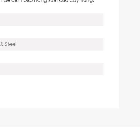
C
& Steel