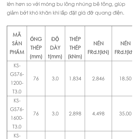
lớn hơn so với móng bu lông nhúng bê tông, giúp
giảm bớt khó khăn khi lắp đặt giá đỡ quang điện.
MÃ
ỐNG
ĐỘ
THÉP
SẢN
NÉN
NÉN
THÉP
DÀY
THÉP
PHẨM
FRd.t(kN)
FRd.t(kN)
(mm)
t(mm)
(kNm)
KS-
GS76-
76
3.0
1.834
2.846
18.50
1200-
T3.0
KS-
GS76-
76
3.0
2.898
4.498
35.00
1600-
T3.0
KS-