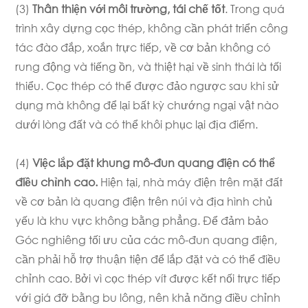
(3)
Thân thiện với môi trường, tái chế tốt
. Trong quá
trình xây dựng cọc thép, không cần phát triển công
tác đào đắp, xoắn trực tiếp, về cơ bản không có
rung động và tiếng ồn, và thiệt hại về sinh thái là tối
thiểu. Cọc thép có thể được đảo ngược sau khi sử
dụng mà không để lại bất kỳ chướng ngại vật nào
dưới lòng đất và có thể khôi phục lại địa điểm.
(4)
Việc lắp đặt khung mô-đun quang điện có thể
điều chỉnh cao.
Hiện tại, nhà máy điện trên mặt đất
về cơ bản là quang điện trên núi và địa hình chủ
yếu là khu vực không bằng phẳng. Để đảm bảo
Góc nghiêng tối ưu của các mô-đun quang điện,
cần phải hỗ trợ thuận tiện để lắp đặt và có thể điều
chỉnh cao. Bởi vì cọc thép vít được kết nối trực tiếp
với giá đỡ bằng bu lông, nên khả năng điều chỉnh