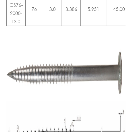
GS76-
76
3.0
3.386
5.951
45.00
2000-
T3.0