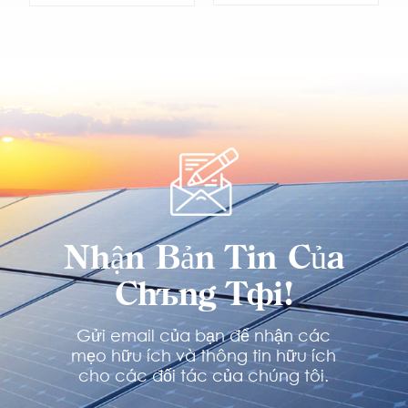
TÌM HIỂU
TÌM HIỂU
THÊM
THÊM
Nhận Bản Tin Của
Chúng Tôi!
Gửi email của bạn để nhận các
mẹo hữu ích và thông tin hữu ích
cho các đối tác của chúng tôi.