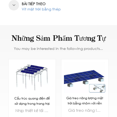
BÀI TIẾP THEO
Vít mặt trời bằng thép
Những Sảm Phẩm Tương Tự
You may be interested in the following products...
Giá treo năng lượng mặt
Cấu trúc quang điện để
trời bằng nhôm với nền
sử dụng trong trang trại
bê tông
nông nghiệp
Giá treo năng lượng mặt trời bằng nhôm với nền bê tông
Nhịp thiết kế tối đa có thể đạt tới 6m, dễ dàng vận hành máy móc nông nghiệp lớn. Theo điều kiện địa lý của trang trại, sơ đồ bố trí có thể linh hoạt đối phó với các điều kiện truyền ánh sáng của các loại cây trồng khác nhau, có thể đáp ứng nhu cầu chiếu xạ mặt trời của cây trồng và không ảnh hưởng đến việc phát điện của nhà máy điện trên tiền đề đảm bảo năng suất của cây trồng.