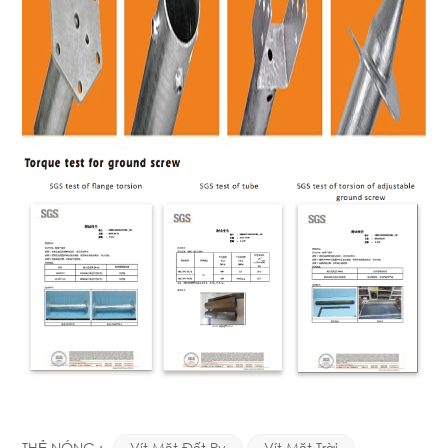
THẺ NÓNG :
Vít Mặt Đất Pv
Vít Mặt Trời