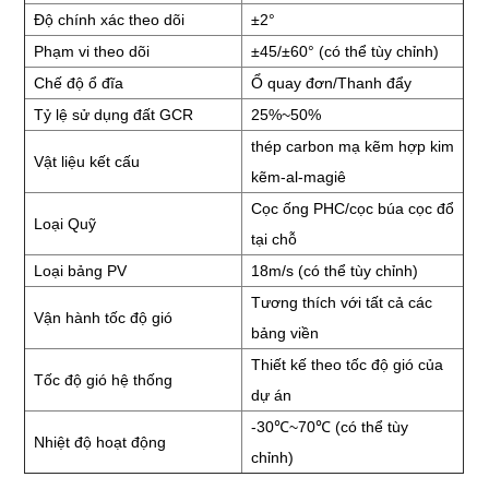
Độ chính xác theo dõi
±2°
Phạm vi theo dõi
±45/±60° (có thể tùy chỉnh)
Chế độ ổ đĩa
Ổ quay đơn/Thanh đẩy
Tỷ lệ sử dụng đất GCR
25%~50%
thép carbon mạ kẽm
hợp kim
Vật liệu kết cấu
kẽm-al-magiê
Cọc ống PHC/cọc búa
cọc đổ
Loại Quỹ
tại chỗ
Loại bảng PV
18m/s (có thể tùy chỉnh)
Tương thích với tất cả các
Vận hành tốc độ gió
bảng viền
Thiết kế theo
tốc độ gió của
Tốc độ gió hệ thống
dự án
-30℃~70℃ (có thể tùy
Nhiệt độ hoạt động
chỉnh)