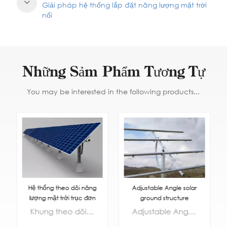
Giải pháp hệ thống lắp đặt năng lượng mặt trời
nổi
Những Sảm Phẩm Tương Tự
You may be interested in the following products...
Adjustable Angle solar
Hệ thống theo dõi năng
ground structure
lượng mặt trời trục đơn
hàng
Adjustable Angle solar ground structure
Khung theo dõi một trục tiết kiệm chi phí hơn, là khung theo dõi một trục phẳng trưởng thành nhất, trên cơ sở chỉ tăng khoản đầu tư khoảng 10%, bạn có thể cải thiện hiệu quả 25%, hiện là chương trình chính trong ngành công nghiệp.