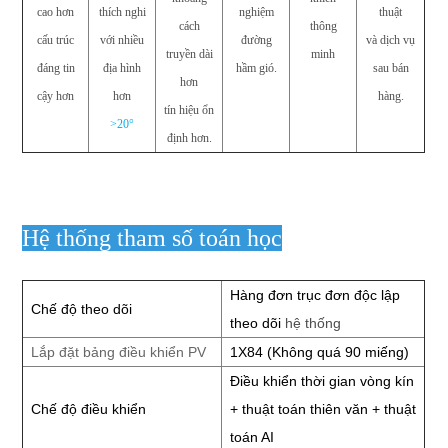
cao hơn
thích nghi
nghiệm
thuật
cách
thông
cấu trúc
với nhiều
đường
và dịch vụ
truyền dài
minh
đáng tin
địa hình
hầm gió.
sau bán
hơn
cậy hơn
hơn
hàng.
tín hiệu ổn
>20°
định hơn.
Hệ thống tham số toán học
Hàng đơn trục đơn độc lập
Chế độ theo dõi
theo dõi
hệ thống
Lắp đặt bảng điều khiển PV
1X84 (Không quá 90 miếng)
Điều khiển thời gian vòng kín
Chế độ điều khiển
+
thuật toán thiên văn + thuật
toán AI