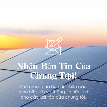
TÌM HIỂU
TÌM HIỂU
THÊM
THÊM
Nhận Bản Tin Của
Chúng Tôi!
Gửi email của bạn để nhận các
mẹo hữu ích và thông tin hữu ích
cho các đối tác của chúng tôi.