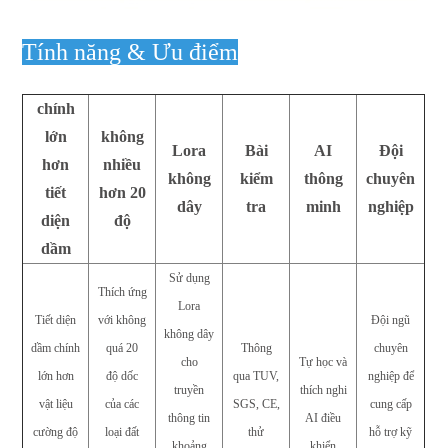
Tính năng & Ưu điểm
chính
lớn
không
Lora
Bài
AI
Đội
hơn
nhiều
không
kiểm
thông
chuyên
tiết
hơn
20
dây
tra
minh
nghiệp
diện
độ
dầm
Sử dụng
Thích ứng
Lora
Tiết diện
với không
Đội ngũ
không dây
dầm chính
quá 20
Thông
chuyên
cho
Tự học và
lớn hơn
độ dốc
qua TUV,
nghiệp để
truyền
thích nghi
vật liệu
của các
SGS, CE,
cung cấp
thông tin
AI điều
cường độ
loại đất
thử
hỗ trợ kỹ
khoảng
khiển