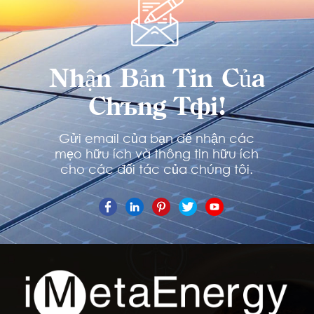
THÊM
THÊM
Nhận Bản Tin Của
Chúng Tôi!
Gửi email của bạn để nhận các
mẹo hữu ích và thông tin hữu ích
cho các đối tác của chúng tôi.