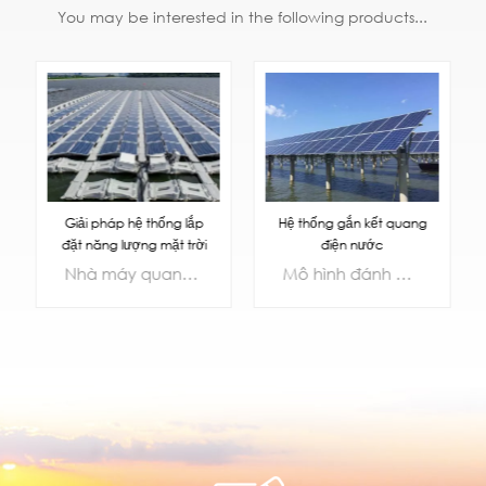
You may be interested in the following products...
Hệ thống gắn kết quang
Giải pháp hệ thống lắp
điện nước
đặt năng lượng mặt trời
nổi
Mô hình đánh cá bổ sung và ánh sáng phản ánh sự cùng tồn tại hài hòa của con người và thiên nhiên, mô hình phát triển chuyên sâu “trên phát điện, dưới nuôi cá” và “một tài nguyên, hai ngành” được hình thành bởi mô hình này không cần chiếm đất nông nghiệp, đất công nghiệp và đất ở, cải thiện đáng kể giá trị kinh tế của đất trên một đơn vị diện tích và thực hiện nhiều lợi ích xã hội, lợi ích kinh tế và lợi ích môi trường.
Nhà máy quang điện nổi chủ yếu là sử dụng ao, hồ vừa và nhỏ, hồ chứa, hồ chứa, khu vực sụt lún khai thác than do nền nước hình thành để làm nổi các mô-đun quang điện trên mặt nước để phát điện.
TÌM HIỂU
TÌM HIỂU