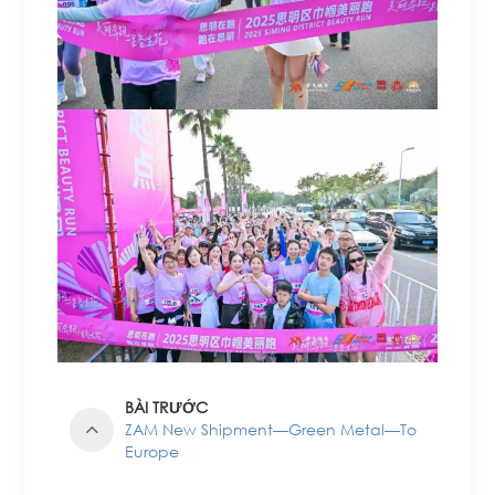
BÀI TRƯỚC
ZAM New Shipment—Green Metal—To
Europe