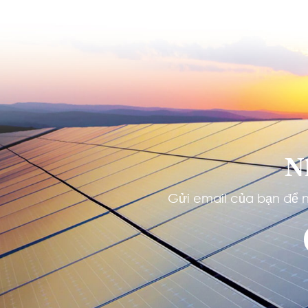
N
Gửi email của bạn để n