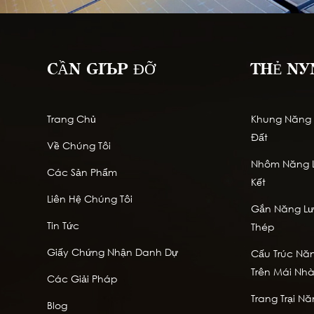
CẦN GIÚP ĐỠ
THẺ NÓ
Trang Chủ
Khung Năng L
Đất
Về Chúng Tôi
Nhôm Năng L
Các Sản Phẩm
Kết
Liên Hệ Chúng Tôi
Gắn Năng Lượ
Tin Tức
Thép
Giấy Chứng Nhận Danh Dự
Cấu Trúc Năn
Trên Mái Nh
Các Giải Pháp
Trang Trại Nă
Blog