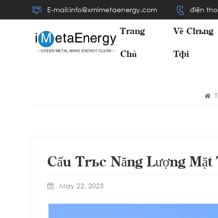
E-mail:info@xmimetaenergy.com
điện tho
Trang
Về Chúng
Chủ
Tôi
T
Cấu Trúc Năng Lượng Mặt 
May 22, 2023