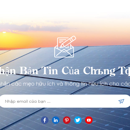
hận Bản Tin Của Chúng Tô
hận các mẹo hữu ích và thông tin hữu ích cho các