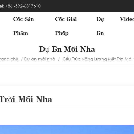
ại: +86 -592-6317610
Các Sản
Các Giải
Dự
Vide
Phẩm
Pháp
Án
Dự Án Mái Nhà
rang chủ
/
Dự án mái nhà
/
Cấu Trúc Năng Lượng Mặt Trời Mái
Trời Mái Nhà