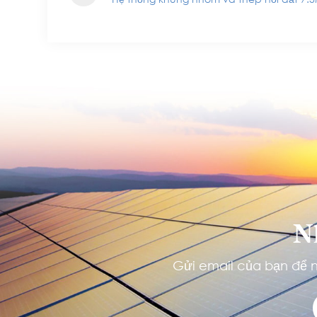
N
Gửi email của bạn để n