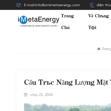
E-mail:info@xmimetaenergy.com
điện tho
Trang
Về Chúng
Chủ
Tôi
Tran
Cấu Trúc Năng Lượng Mặt
May 22, 2023