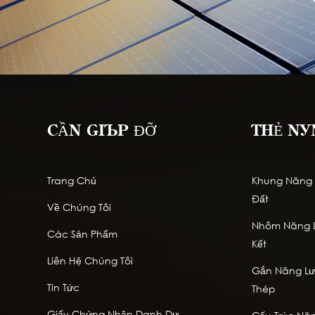
CẦN GIÚP ĐỠ
THẺ NÓ
Trang Chủ
Khung Năng L
Đất
Về Chúng Tôi
Nhôm Năng L
Các Sản Phẩm
Kết
Liên Hệ Chúng Tôi
Gắn Năng Lượ
Tin Tức
Thép
Giấy Chứng Nhận Danh Dự