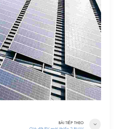
BÀI TIẾP THEO
Giá đỡ PV mái thiếc 2,8MW