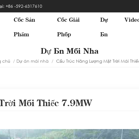
ại: +86 -592-6317610
Các Sản
Các Giải
Dự
Vide
Phẩm
Pháp
Án
Dự Án Mái Nhà
g chủ
/
Dự án mái nhà
/
Cấu Trúc Năng Lượng Mặt Trời Mái Thi
 Trời Mái Thiếc 7.9MW