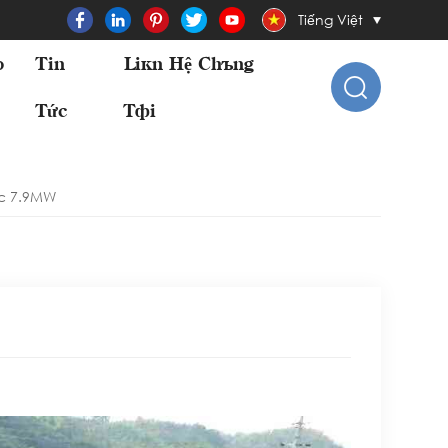
Tiếng Việt
o
Tin
Liên Hệ Chúng
Tức
Tôi
ếc 7.9MW