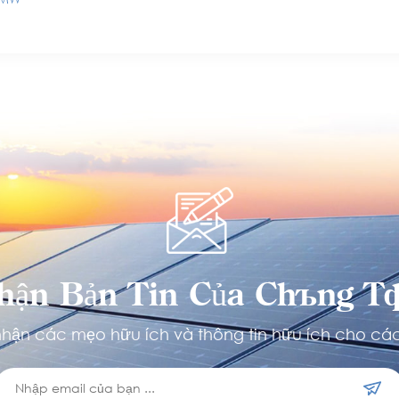
hận Bản Tin Của Chúng Tô
hận các mẹo hữu ích và thông tin hữu ích cho các