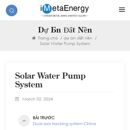
Dự Án Đất Nền
Trang chủ
/
dự án đất nền
/
Solar Water Pump System
Solar Water Pump
System
March 02, 2024
BÀI TRƯỚC
Dual-axis tracking system-China