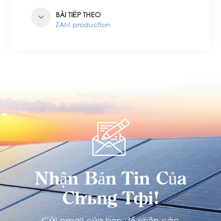
BÀI TIẾP THEO
ZAM production
Nhận Bản Tin Của
Chúng Tôi!
Gửi email của bạn để nhận các