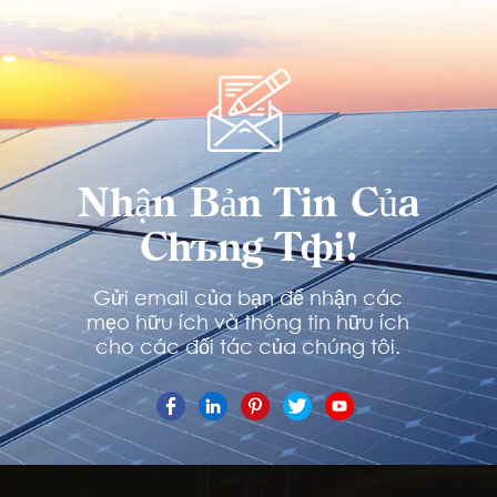
TÌM HIỂU
TÌM HIỂU
THÊM
THÊM
Nhận Bản Tin Của
Chúng Tôi!
Gửi email của bạn để nhận các
mẹo hữu ích và thông tin hữu ích
cho các đối tác của chúng tôi.