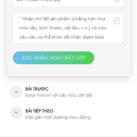
XÁC NHẬN NGAY BÂY GIỜ
BÀI TRƯỚC
Solar Mount với cấu trúc cột đôi
BÀI TIẾP THEO
Clip gắn mái đường may đứng