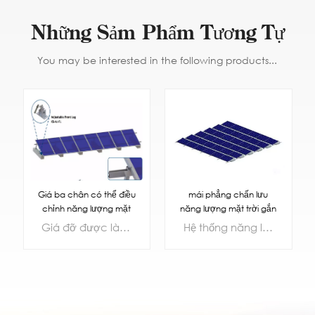
Những Sảm Phẩm Tương Tự
You may be interested in the following products...
Giá ba chân có thể điều
mái phẳng chấn lưu
chỉnh năng lượng mặt
năng lượng mặt trời gắn
trời trên mái nhôm
kết
Giá đỡ được làm bằng vật liệu chính chất lượng cao, nhôm AL6500-T5 được anot hóa tiên tiến và bề mặt được anot hóa với 12-15MIC. Hiệu suất chống ăn mòn và chống gỉ tuyệt vời của nó đảm bảo tuổi thọ 30 năm. Đồng thời, đặc tính nhẹ của nhôm giúp giảm tải trọng cho mái nhà, giúp mái nhà trở nên an toàn và đáng tin cậy
Hệ thống năng lượng mặt trời chấn lưu phù hợp với mái và sàn có góc nghiêng, và cấu trúc chấn lưu mới này nhẹ, linh hoạt và chắc chắn. Dễ dàng tập hợp