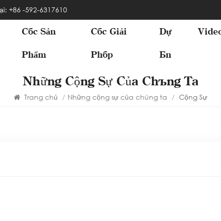
ại: +86 -592-6317610
Các Sản
Các Giải
Dự
Vide
Phẩm
Pháp
Án
Những Cộng Sự Của Chúng Ta
Trang chủ
/
Những cộng sự của chúng ta
/
Cộng Sự