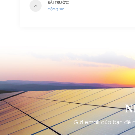
BÀI TRƯỚC
cộng sự
N
Gửi email của bạn để n