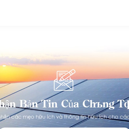
hận Bản Tin Của Chúng Tô
hận các mẹo hữu ích và thông tin hữu ích cho các