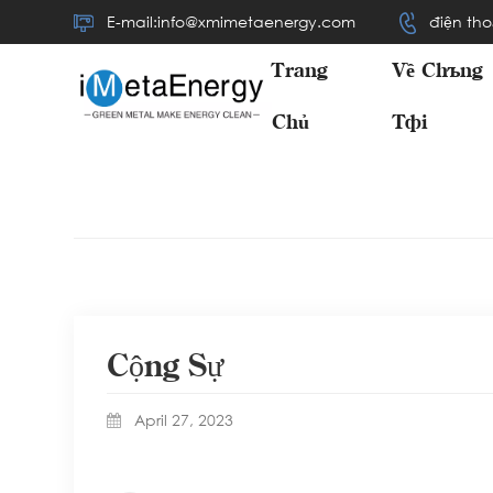
E-mail:info@xmimetaenergy.com
điện tho
Trang
Về Chúng
Chủ
Tôi
Cộng Sự
April 27, 2023