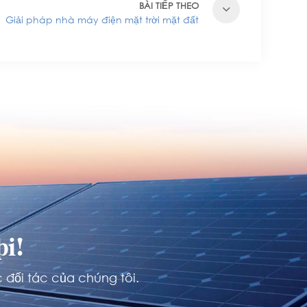
BÀI TIẾP THEO
Giải pháp nhà máy điện mặt trời mặt đất
i!
 đối tác của chúng tôi.