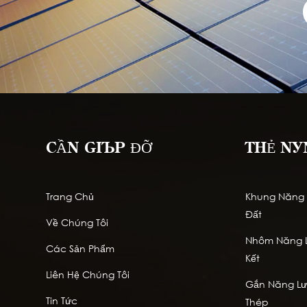
CẦN GIÚP ĐỠ
THẺ NÓ
Trang Chủ
Khung Năng L
Đất
Về Chúng Tôi
Nhôm Năng L
Các Sản Phẩm
Kết
Liên Hệ Chúng Tôi
Gắn Năng Lượ
Tin Tức
Thép