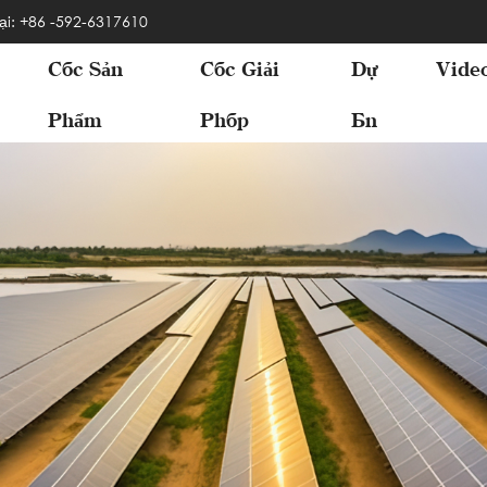
ại: +86 -592-6317610
Các Sản
Các Giải
Dự
Vide
Phẩm
Pháp
Án