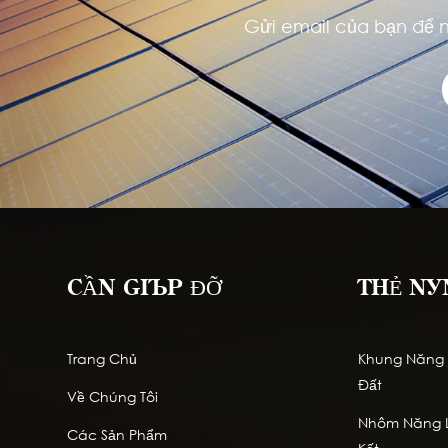
Gửi email của bạn để n
CẦN GIÚP ĐỠ
THẺ NÓ
Trang Chủ
Khung Năng L
Đất
Về Chúng Tôi
Nhôm Năng L
Các Sản Phẩm