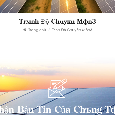
Trình Độ Chuyên Môn3
Trang chủ
/
Trình Độ Chuyên Môn3
hận Bản Tin Của Chúng Tô