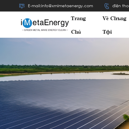
E-mail:info@xmimetaenergy.com
điện tho
Trang
Về Chúng
Chủ
Tôi