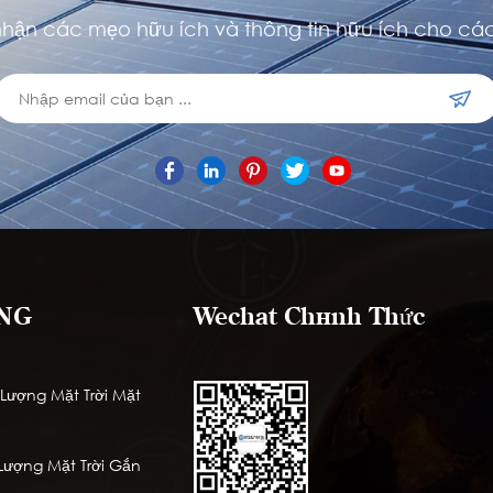
hận các mẹo hữu ích và thông tin hữu ích cho các
NG
Wechat Chính Thức
ượng Mặt Trời Mặt
ượng Mặt Trời Gắn