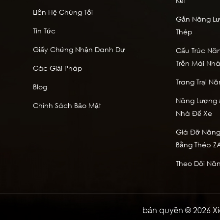
Kết
Liên Hệ Chúng Tôi
Gắn Năng Lượ
Tin Tức
Thép
Giấy Chứng Nhận Danh Dự
Cấu Trúc Năn
Trên Mái Nh
Các Giải Pháp
Trang Trại Nă
Blog
Năng Lượng M
Chính Sách Bảo Mật
Nhà Để Xe
Giá Đỡ Năng 
Bằng Thép Z
Theo Dõi Năn
bản quyền © 2026 Xi