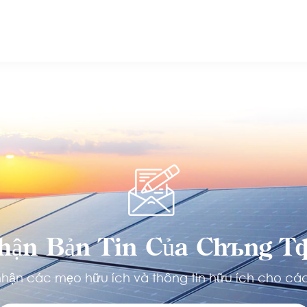
hận Bản Tin Của Chúng Tô
hận các mẹo hữu ích và thông tin hữu ích cho các