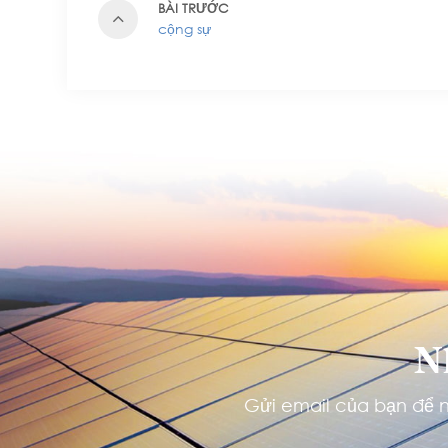
BÀI TRƯỚC
cộng sự
N
Gửi email của bạn để n