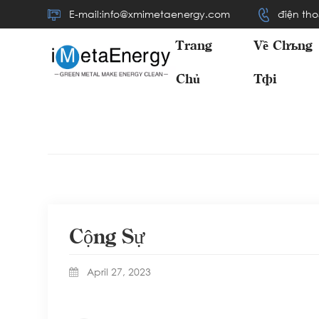
E-mail:info@xmimetaenergy.com
điện tho
Trang
Về Chúng
Chủ
Tôi
Cộng Sự
April 27, 2023