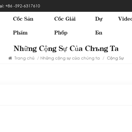
ại: +86 -592-6317610
Các Sản
Các Giải
Dự
Vide
Phẩm
Pháp
Án
Những Cộng Sự Của Chúng Ta
Trang chủ
/
Những cộng sự của chúng ta
/
Cộng Sự