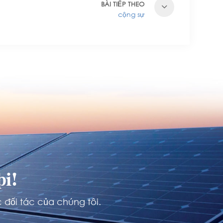
BÀI TIẾP THEO
cộng sự
i!
 đối tác của chúng tôi.