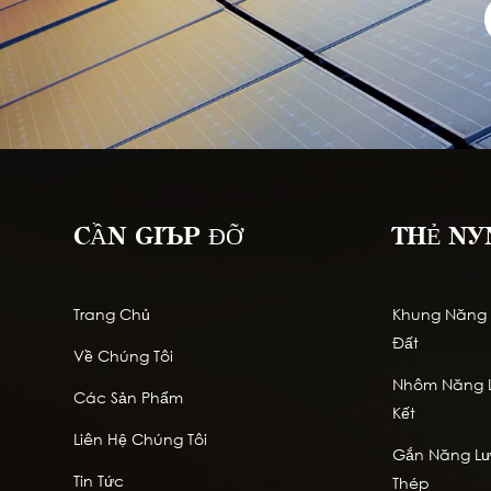
CẦN GIÚP ĐỠ
THẺ NÓ
Trang Chủ
Khung Năng L
Đất
Về Chúng Tôi
Nhôm Năng L
Các Sản Phẩm
Kết
Liên Hệ Chúng Tôi
Gắn Năng Lượ
Tin Tức
Thép