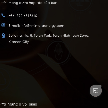
trời. Mong được hợp tác của bạn.
+86 -592-6317610
E-mail: info@xmimetaenergy.com
Building, No. 8, Torch Park, Torch High-tech Zone,
Xiamen City
ỗ trợ mạng IPv6