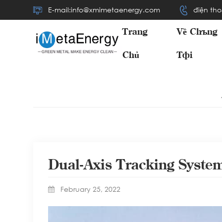
E-mail:info@xmimetaenergy.com
điện tho
Trang
Về Chúng
Chủ
Tôi
Dual-Axis Tracking Syste
February 25, 2022