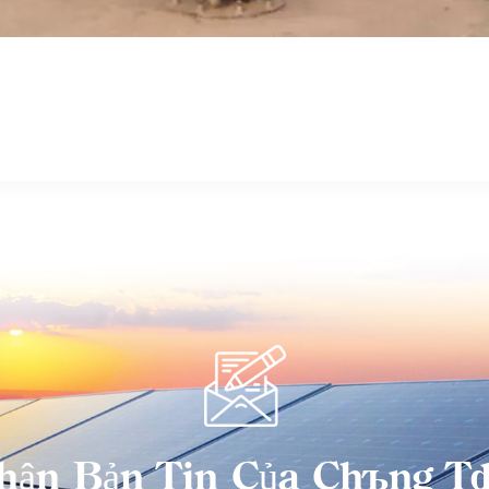
hận Bản Tin Của Chúng Tô