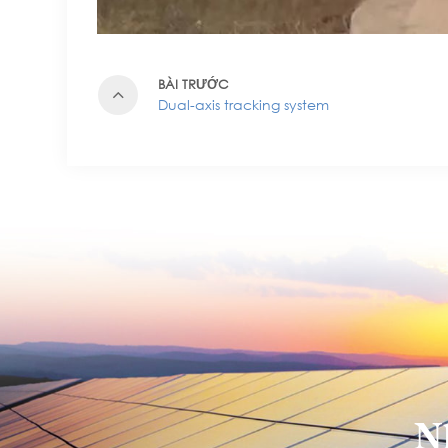
BÀI TRƯỚC
Dual-axis tracking system
N