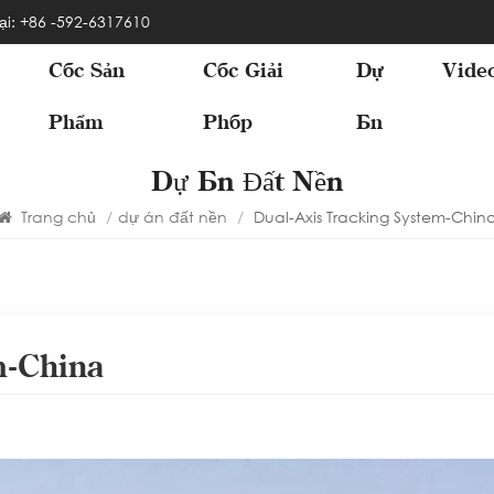
ại: +86 -592-6317610
Các Sản
Các Giải
Dự
Vide
Phẩm
Pháp
Án
Dự Án Đất Nền
Trang chủ
/
dự án đất nền
/
Dual-Axis Tracking System-Chin
m-China