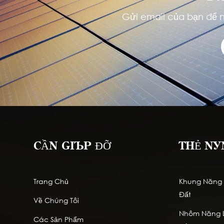
Gửi email của bạn để n
CẦN GIÚP ĐỠ
THẺ NÓ
Trang Chủ
Khung Năng L
Đất
Về Chúng Tôi
Nhôm Năng L
Các Sản Phẩm