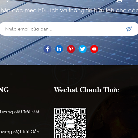
hận các mẹo hữu ích và thông tin hữu ích cho các
NG
Wechat Chính Thức
ượng Mặt Trời Mặt
ượng Mặt Trời Gắn