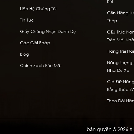
Kết
Liên Hệ Chúng Tôi
Gắn Năng Lượ
Tin Tức
Thép
Giấy Chứng Nhận Danh Dự
Cấu Trúc Năn
Trên Mái Nh
Các Giải Pháp
Trang Trại Nă
Blog
Năng Lượng M
Chính Sách Bảo Mật
Nhà Để Xe
Giá Đỡ Năng 
Bằng Thép Z
Theo Dõi Năn
bản quyền © 2026 Xi