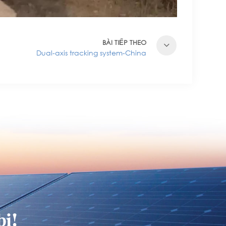
BÀI TIẾP THEO
Dual-axis tracking system-China
i!