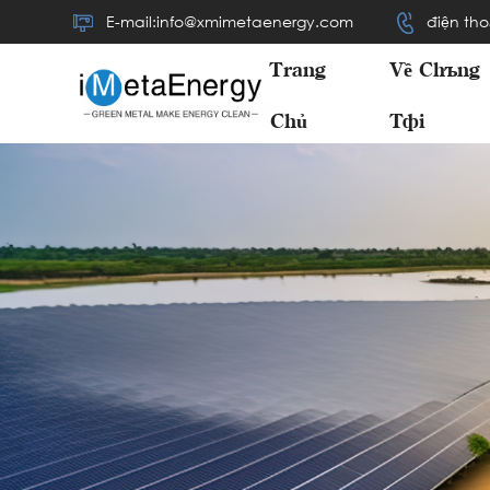
E-mail:info@xmimetaenergy.com
điện tho
Trang
Về Chúng
Chủ
Tôi