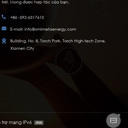
trời. Mong được hợp tác của bạn.
+86 -592-6317610
E-mail: info@xmimetaenergy.com
Building, No. 8, Torch Park, Torch High-tech Zone,
Xiamen City
ỗ trợ mạng IPv6