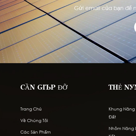
Gửi email của bạn để n
CẦN GIÚP ĐỠ
THẺ NÓ
Trang Chủ
Khung Năng L
Đất
Về Chúng Tôi
Nhôm Năng L
Các Sản Phẩm