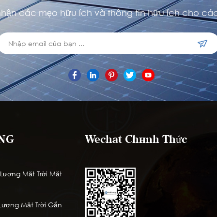
hận các mẹo hữu ích và thông tin hữu ích cho các
NG
Wechat Chính Thức
ượng Mặt Trời Mặt
ượng Mặt Trời Gắn