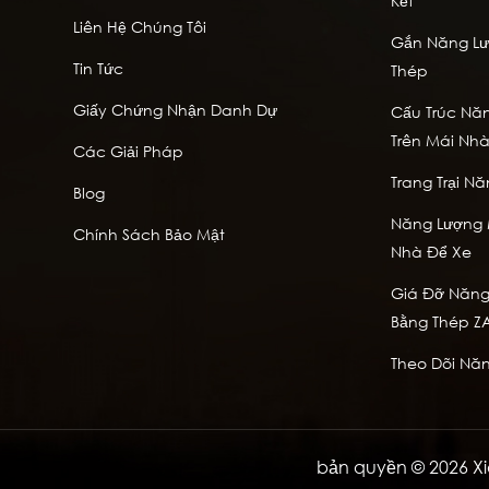
Kết
Liên Hệ Chúng Tôi
Gắn Năng Lượ
Tin Tức
Thép
Giấy Chứng Nhận Danh Dự
Cấu Trúc Năn
Trên Mái Nh
Các Giải Pháp
Trang Trại Nă
Blog
Năng Lượng M
Chính Sách Bảo Mật
Nhà Để Xe
Giá Đỡ Năng 
Bằng Thép Z
Theo Dõi Năn
bản quyền © 2026 Xi