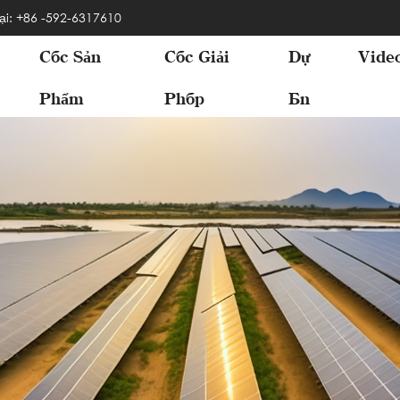
ại: +86 -592-6317610
Các Sản
Các Giải
Dự
Vide
Phẩm
Pháp
Án