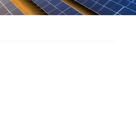
 thống lắp đặt bảng
ều khiển năng lượng
t trời linh hoạt tùy
ỉnh