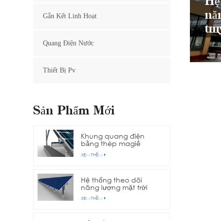
Hệ
nă
Gắn Kết Linh Hoạt
tù
Quang Điện Nước
Thiết Bị Pv
Sản Phẩm Mới
Khung quang điện
bằng thép magiê
nhôm kẽm
XEM THÊM
Hệ thống theo dõi
năng lượng mặt trời
trục đơn hàng
XEM THÊM