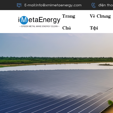
E-mail:info@xmimetaenergy.com
điện tho
Trang
Về Chúng
Chủ
Tôi