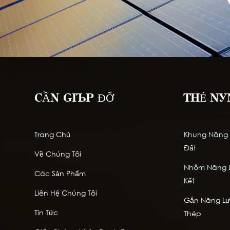
CẦN GIÚP ĐỠ
THẺ NÓ
Trang Chủ
Khung Năng L
Đất
Về Chúng Tôi
Nhôm Năng L
Các Sản Phẩm
Kết
Liên Hệ Chúng Tôi
Gắn Năng Lượ
Tin Tức
Thép