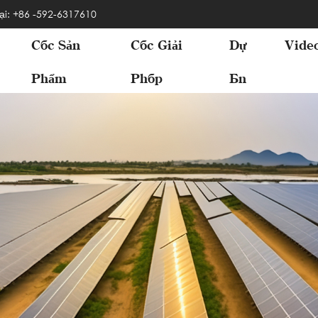
ại: +86 -592-6317610
Các Sản
Các Giải
Dự
Vide
Phẩm
Pháp
Án