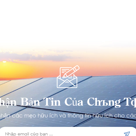
hận Bản Tin Của Chúng Tô
hận các mẹo hữu ích và thông tin hữu ích cho các