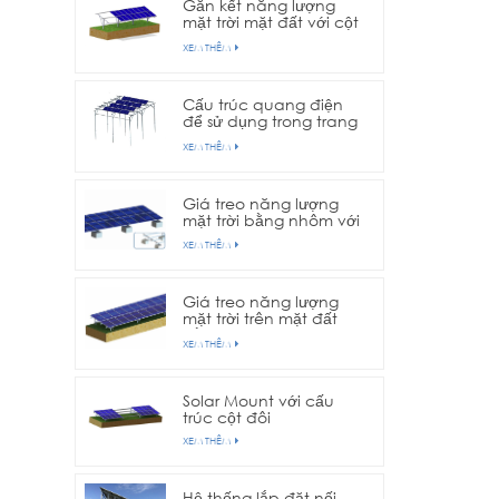
Gắn kết năng lượng
mặt trời mặt đất với cột
đơn
XEM THÊM
Cấu trúc quang điện
để sử dụng trong trang
trại nông nghiệp
XEM THÊM
Giá treo năng lượng
mặt trời bằng nhôm với
nền bê tông
XEM THÊM
Giá treo năng lượng
mặt trời trên mặt đất
bằng nhôm với nền vít
XEM THÊM
nối đất
Solar Mount với cấu
trúc cột đôi
XEM THÊM
Hệ thống lắp đặt nối