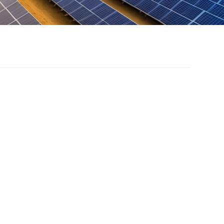
lar Mount với cấu
c cột đôi
c ổn định, kết cấu chịu lực tốt, khả năng