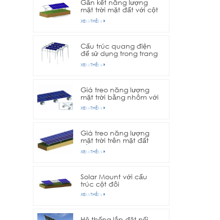
Gắn kết năng lượng
mặt trời mặt đất với cột
đơn
XEM THÊM
Cấu trúc quang điện
để sử dụng trong trang
trại nông nghiệp
XEM THÊM
Giá treo năng lượng
mặt trời bằng nhôm với
nền bê tông
XEM THÊM
Giá treo năng lượng
mặt trời trên mặt đất
bằng nhôm với nền vít
XEM THÊM
nối đất
Solar Mount với cấu
trúc cột đôi
XEM THÊM
Hệ thống lắp đặt nối