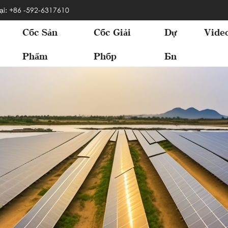
ại: +86 -592-6317610
Các Sản
Các Giải
Dự
Vide
Phẩm
Pháp
Án