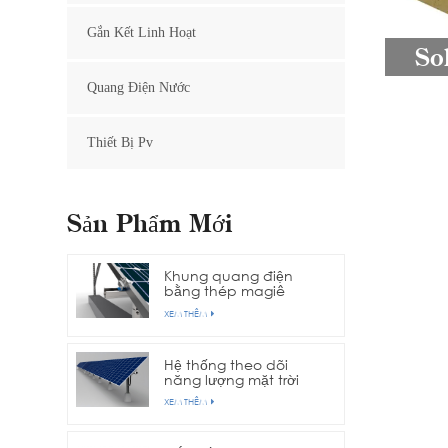
Gắn Kết Linh Hoạt
So
Quang Điện Nước
Thiết Bị Pv
Sản Phẩm Mới
Khung quang điện
bằng thép magiê
nhôm kẽm
XEM THÊM
Hệ thống theo dõi
năng lượng mặt trời
trục đơn hàng
XEM THÊM