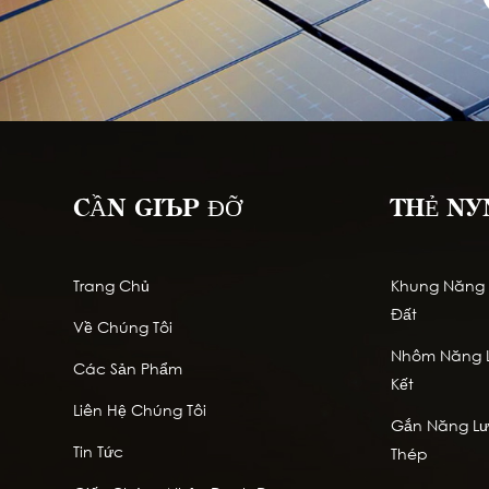
CẦN GIÚP ĐỠ
THẺ NÓ
Trang Chủ
Khung Năng L
Đất
Về Chúng Tôi
Nhôm Năng L
Các Sản Phẩm
Kết
Liên Hệ Chúng Tôi
Gắn Năng Lượ
Tin Tức
Thép