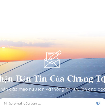
hận Bản Tin Của Chúng Tô
hận các mẹo hữu ích và thông tin hữu ích cho các