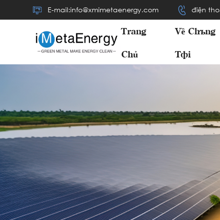
E-mail:info@xmimetaenergy.com
điện tho
Trang
Về Chúng
Chủ
Tôi