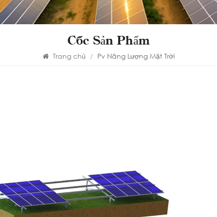
Các Sản Phẩm
Trang chủ
/
Pv Năng Lượng Mặt Trời
So
trú
Bố cụ