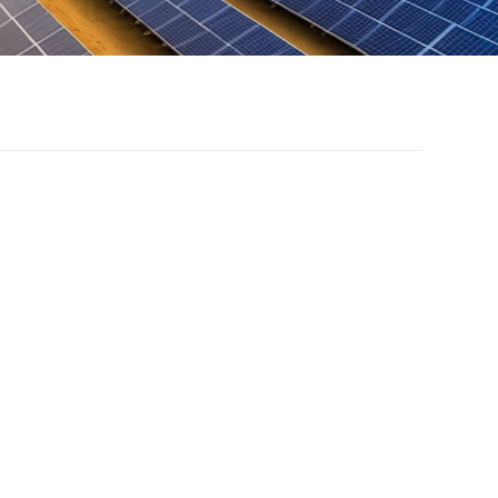
á treo năng lượng
t trời bằng nhôm với
n bê tông
reo năng lượng mặt trời bằng nhôm với