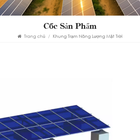
Các Sản Phẩm
Trang chủ
/
Khung Trạm Năng Lượng Mặt Trời
Gi
mặ
nề
Giá t