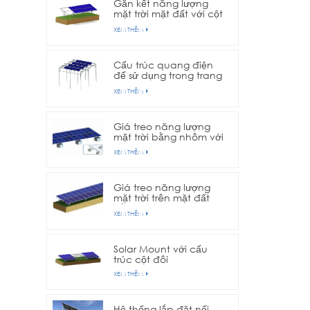
Gắn kết năng lượng
mặt trời mặt đất với cột
đơn
XEM THÊM
Cấu trúc quang điện
để sử dụng trong trang
trại nông nghiệp
XEM THÊM
Giá treo năng lượng
mặt trời bằng nhôm với
nền bê tông
XEM THÊM
Giá treo năng lượng
mặt trời trên mặt đất
bằng nhôm với nền vít
XEM THÊM
nối đất
Solar Mount với cấu
trúc cột đôi
XEM THÊM
Hệ thống lắp đặt nối