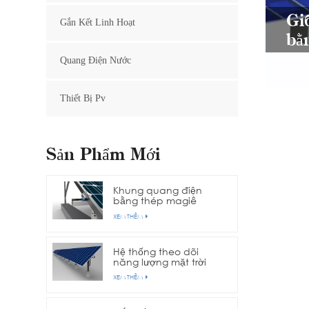
Gi
Gắn Kết Linh Hoạt
bằ
Quang Điện Nước
Thiết Bị Pv
Sản Phẩm Mới
Khung quang điện
bằng thép magiê
nhôm kẽm
XEM THÊM
Hệ thống theo dõi
năng lượng mặt trời
trục đơn hàng
XEM THÊM