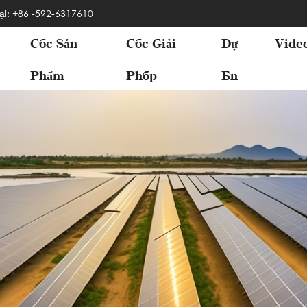
ại: +86 -592-6317610
Các Sản
Các Giải
Dự
Vide
Phẩm
Pháp
Án