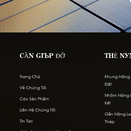
CẦN GIÚP ĐỠ
THẺ NÓ
Trang Chủ
Khung Năng L
Đất
Về Chúng Tôi
Nhôm Năng L
Các Sản Phẩm
Kết
Liên Hệ Chúng Tôi
Gắn Năng Lượ
Tin Tức
Thép