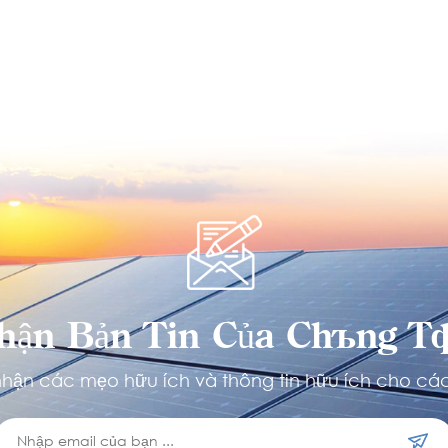
hận Bản Tin Của Chúng Tô
hận các mẹo hữu ích và thông tin hữu ích cho các