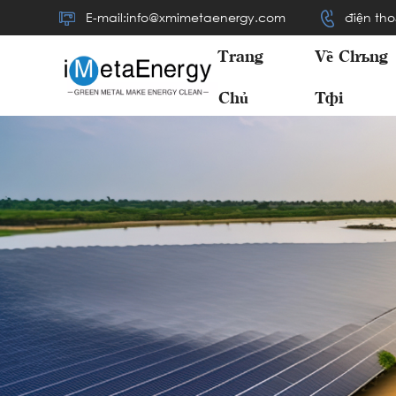
E-mail:info@xmimetaenergy.com
điện tho
Trang
Về Chúng
Chủ
Tôi