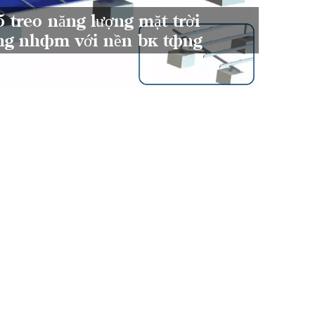
á treo năng lượng mặt trời
nền b
ng nhôm với nền bê tông